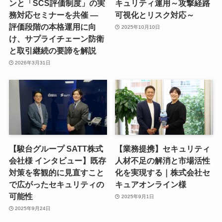
ンと「SCS評価制度」の実
キュリティ運用～攻撃経路
務対応セミナーを共催 ―
可視化とリスク対応～
評価段階の本格運用に向
2025年10月10日
け、サプライチェーン防衛
と取引継続の要諦を解説
2026年3月31日
【駿台グループ SATT株式
【業務提携】セキュリティ
会社様 インタビュー】既存
人材不足の解消と市場活性
対策を客観的に見直すこと
化を実現する｜株式会社セ
で広がったセキュリティの
キュアオンライン様
可能性
2025年9月1日
2025年9月24日