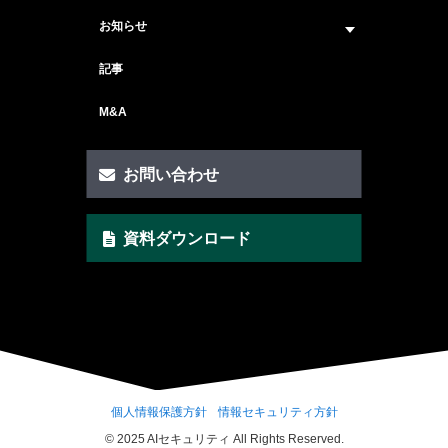
ビジョン・ミッション
サービス紹介 トップ
お知らせ
会社概要
セキュリティコンサルティング
ニュース トップ
記事
メンバー紹介
戦略コンサルティング
#ニュース
M&A
セキュリティ人材マッチングサービス
#セミナー・イベント
セキュリティ顧問サービス
お問い合わせ
脆弱性診断サービス
資料ダウンロード
AI Securityサービス
CSIRT構築サービス
クイックAIリスクアセスメント支援
ゼロトラスト・セキュリティ支援
SCS評価取得支援
個人情報保護方針
情報セキュリティ方針
© 2025 AIセキュリティ All Rights Reserved.