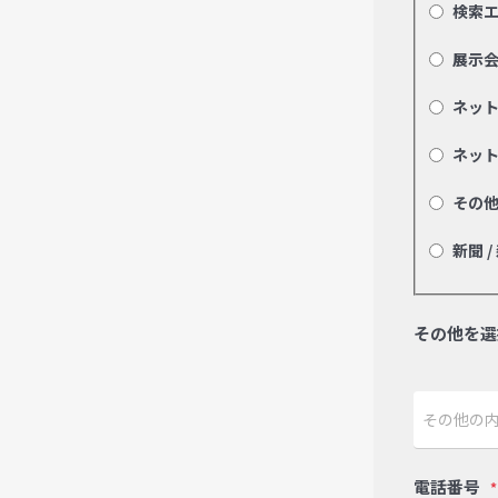
検索
展示会
ネッ
ネッ
その
新聞 /
その他を選
電話番号
*