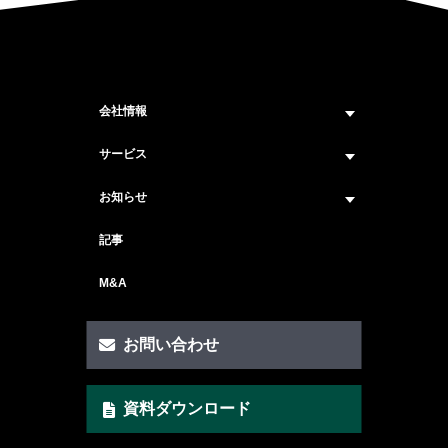
会社情報
企業情報トップ
サービス
ビジョン・ミッション
サービス紹介 トップ
お知らせ
会社概要
セキュリティコンサルティング
ニュース トップ
記事
メンバー紹介
戦略コンサルティング
#ニュース
M&A
セキュリティ人材マッチングサービス
#セミナー・イベント
セキュリティ顧問サービス
お問い合わせ
脆弱性診断サービス
資料ダウンロード
AI Securityサービス