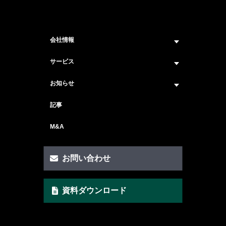
会社情報
企業情報トップ
サービス
ビジョン・ミッション
サービス紹介 トップ
お知らせ
会社概要
セキュリティコンサルティング
ニュース トップ
記事
メンバー紹介
戦略コンサルティング
#ニュース
M&A
セキュリティ人材マッチングサービス
#セミナー・イベント
セキュリティ顧問サービス
お問い合わせ
脆弱性診断サービス
資料ダウンロード
AI Securityサービス
CSIRT構築サービス