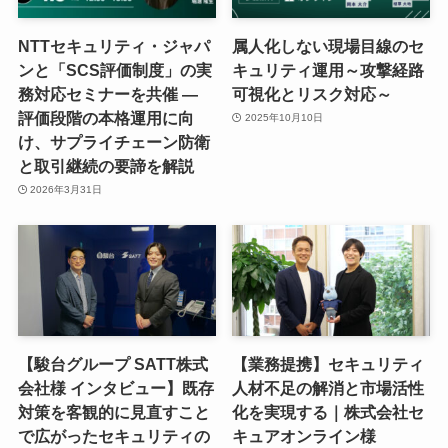
NTTセキュリティ・ジャパ
属人化しない現場目線のセ
ンと「SCS評価制度」の実
キュリティ運用～攻撃経路
務対応セミナーを共催 ―
可視化とリスク対応～
評価段階の本格運用に向
2025年10月10日
け、サプライチェーン防衛
と取引継続の要諦を解説
2026年3月31日
【駿台グループ SATT株式
【業務提携】セキュリティ
会社様 インタビュー】既存
人材不足の解消と市場活性
対策を客観的に見直すこと
化を実現する｜株式会社セ
で広がったセキュリティの
キュアオンライン様