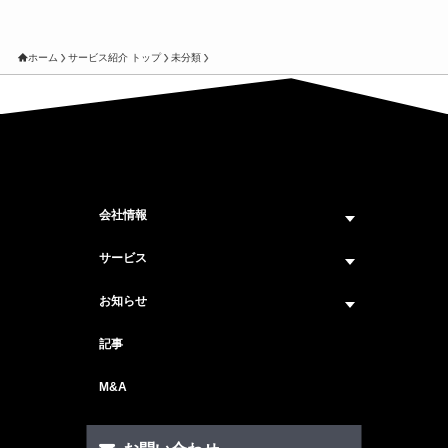
ホーム
サービス紹介 トップ
未分類
会社情報
企業情報トップ
サービス
ビジョン・ミッション
サービス紹介 トップ
お知らせ
会社概要
セキュリティコンサルティング
ニュース トップ
記事
メンバー紹介
戦略コンサルティング
#ニュース
M&A
セキュリティ人材マッチングサービス
#セミナー・イベント
セキュリティ顧問サービス