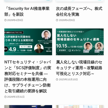
「Security for AI推進事業
次の成長フェーズへ。株式
部」を新設
会社化を実施
2026年4月9日
2026年4月6日
NTTセキュリティ・ジャパ
属人化しない現場目線のセ
ンと「SCS評価制度」の実
キュリティ運用～攻撃経路
務対応セミナーを共催 ―
可視化とリスク対応～
評価段階の本格運用に向
2025年10月10日
け、サプライチェーン防衛
と取引継続の要諦を解説
2026年3月31日