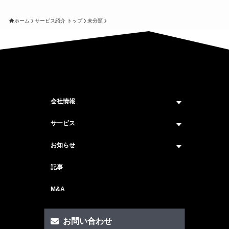
ホーム
サービス紹介 トップ
未分類
会社情報
企業情報トップ
サービス
ビジョン・ミッション
サービス紹介 トップ
お知らせ
会社概要
セキュリティコンサルティング
ニュース トップ
記事
メンバー紹介
戦略コンサルティング
#ニュース
M&A
セキュリティ人材マッチングサービス
#セミナー・イベント
セキュリティ顧問サービス
お問い合わせ