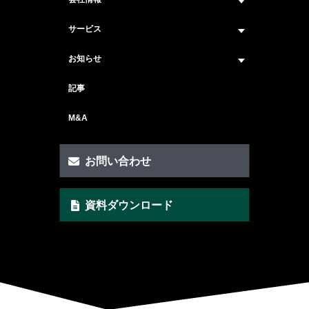
企業情報トップ
サービス
ビジョン・ミッション
サービス紹介 トップ
お知らせ
会社概要
セキュリティコンサルティング
ニュース トップ
記事
メンバー紹介
戦略コンサルティング
#ニュース
M&A
セキュリティ人材マッチングサービス
#セミナー・イベント
セキュリティ顧問サービス
お問い合わせ
脆弱性診断サービス
資料ダウンロード
AI Securityサービス
CSIRT構築サービス
クイックAIリスクアセスメント支援
ゼロトラスト・セキュリティ支援