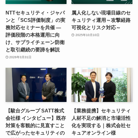
NTTセキュリティ・ジャパ
属人化しない現場目線のセ
ンと「SCS評価制度」の実
キュリティ運用～攻撃経路
務対応セミナーを共催 ―
可視化とリスク対応～
評価段階の本格運用に向
2025年10月10日
け、サプライチェーン防衛
と取引継続の要諦を解説
2026年3月31日
【駿台グループ SATT株式
【業務提携】セキュリティ
会社様 インタビュー】既存
人材不足の解消と市場活性
対策を客観的に見直すこと
化を実現する｜株式会社セ
で広がったセキュリティの
キュアオンライン様