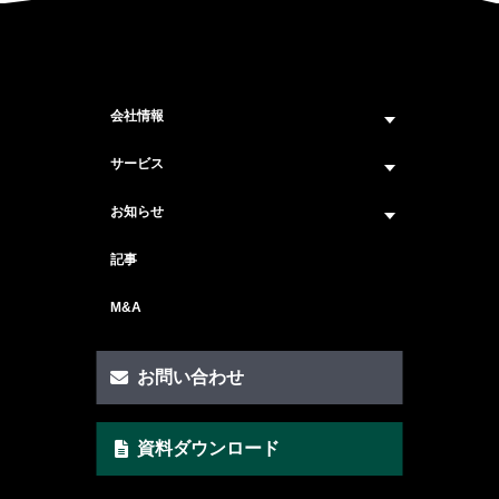
会社情報
企業情報トップ
サービス
ビジョン・ミッション
サービス紹介 トップ
お知らせ
会社概要
セキュリティコンサルティング
ニュース トップ
記事
メンバー紹介
戦略コンサルティング
#ニュース
M&A
セキュリティ人材マッチングサービス
#セミナー・イベント
セキュリティ顧問サービス
お問い合わせ
脆弱性診断サービス
資料ダウンロード
AI Securityサービス
CSIRT構築サービス