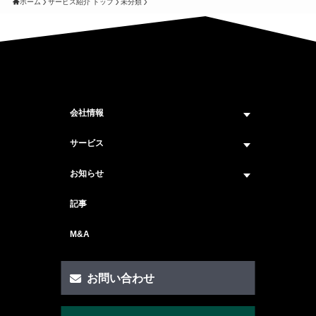
ホーム
サービス紹介 トップ
未分類
会社情報
企業情報トップ
サービス
ビジョン・ミッション
サービス紹介 トップ
お知らせ
会社概要
セキュリティコンサルティング
ニュース トップ
記事
メンバー紹介
戦略コンサルティング
#ニュース
M&A
セキュリティ人材マッチングサービス
#セミナー・イベント
セキュリティ顧問サービス
お問い合わせ
脆弱性診断サービス