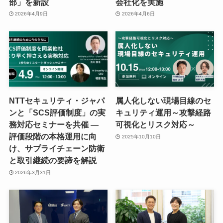
部」を新設
会社化を実施
2026年4月9日
2026年4月6日
NTTセキュリティ・ジャパ
属人化しない現場目線のセ
ンと「SCS評価制度」の実
キュリティ運用～攻撃経路
務対応セミナーを共催 ―
可視化とリスク対応～
評価段階の本格運用に向
2025年10月10日
け、サプライチェーン防衛
と取引継続の要諦を解説
2026年3月31日