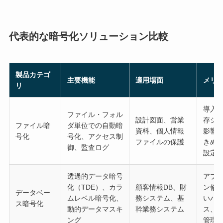
代表的な暗号化ソリューション比較
製品カテゴ
主要機能
適用場面
メリ
リ
導入
ファイル・フォル
設計図面、営業
存シ
ファイル暗
ダ単位での自動暗
資料、個人情報
影響
号化
号化、アクセス制
ファイルの保護
きめ
御、監査ログ
設定
透過的データ暗号
アプ
化（TDE）、カラ
顧客情報DB、財
ン修
データベー
ムレベル暗号化、
務システム、基
いパ
ス暗号化
動的データマスキ
幹業務システム
ス、
ング
管理