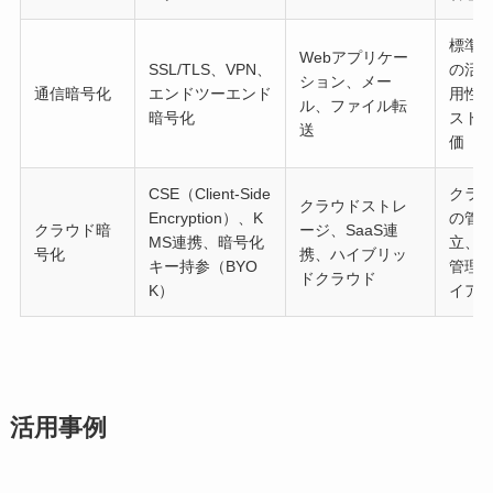
標準
Webアプリケー
SSL/TLS、VPN、
の活
ション、メー
通信暗号化
エンドツーエンド
用性
ル、ファイル転
暗号化
スト
送
価
CSE（Client-Side
クラ
クラウドストレ
Encryption）、K
の管
クラウド暗
ージ、SaaS連
MS連携、暗号化
立、
号化
携、ハイブリッ
キー持参（BYO
管理
ドクラウド
K）
イア
活用事例