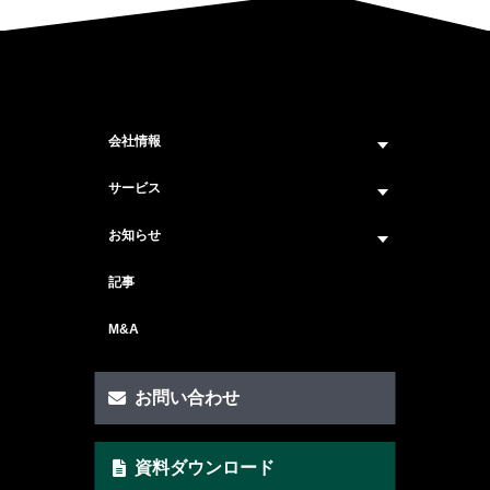
会社情報
企業情報トップ
サービス
ビジョン・ミッション
サービス紹介 トップ
お知らせ
会社概要
セキュリティコンサルティング
ニュース トップ
記事
メンバー紹介
戦略コンサルティング
#ニュース
M&A
セキュリティ人材マッチングサービス
#セミナー・イベント
セキュリティ顧問サービス
お問い合わせ
脆弱性診断サービス
資料ダウンロード
AI Securityサービス