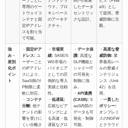
ープごとに
ナントクラ
Bから発展
ビス（FWa
専用のゲー
ウド。プロ
したデータ
aS）とし
トウェイコ
キシベース
セントリッ
て提供。脅
ンテナと固
のアーキテ
クな設計。
威防御に主
定IPアドレ
クチャ。
眼。
スを割り当
て可能。
強
・
固定IPア
・
市場実
・
データ保
・
高度な脅
み・
ドレス:
ユ
績:
SASE/S
護:
高度な
威防御:
業
差別
ーザーごと
WG市場の
DLP機能と
界最高レベ
化ポ
のIPアドレ
パイオニア
シャドーIT
ルの脅威イ
イン
スにより、
としての圧
の可視化・
ンテリジェ
ト
SaaS側のI
倒的な導入
制御に強
ンス（Unit
P制限に柔
実績と信頼
み。
42）を活
軟に対応。
性。
・
API連携
用。
・
コンテナ
・
低遅延:
(CASB):
S
・
一貫した
分離:
他テ
広範なピア
aaS内部の
ポリシー:
ナントの影
リングによ
データも可
オンプレミ
響を受けに
る高速・低
視化・制御
スのNGFW
くい分離さ
遅延なグロ
可能。
とクラウド