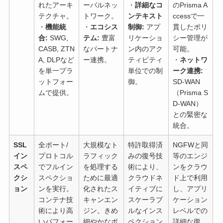
れたアーキ
ーバルネッ
・
詳細なコ
のPrisma A
テクチャ。
トワーク。
ンテキスト
ccessで一
・
機能統
・
エコシス
制御:
アプ
貫したポリ
合:
SWG,
テム:
豊富
リケーショ
シー管理が
CASB, ZTN
なパートナ
ン内のアク
可能。
A, DLPなど
ー連携。
ティビティ
・
ネットワ
を単一プラ
単位での制
ーク連携:
ットフォー
御。
SD-WAN
ムで提供。
（Prisma S
D-WAN）
との緊密な
統合。
SSL
全ポート/
大規模なト
特許取得済
NGFWと同
イン
プロトコル
ラフィック
みの復号技
等のエンジ
スペ
でフルイン
を処理する
術により、
ンをクラウ
クシ
スペクショ
ために最適
クラウドネ
ド上で利用
ョン
ンを実行。
化されたス
イティブに
し、アプリ
コンテナ技
キャンエン
スケーラブ
ケーション
術により高
ジン。きめ
ルなインス
レベルでの
いパフォー
細やかなポ
ペクション
詳細な復