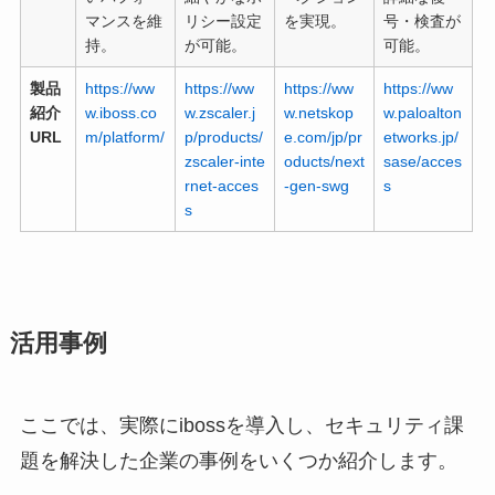
マンスを維
リシー設定
を実現。
号・検査が
持。
が可能。
可能。
製品
https://ww
https://ww
https://ww
https://ww
紹介
w.iboss.co
w.zscaler.j
w.netskop
w.paloalton
URL
m/platform/
p/products/
e.com/jp/pr
etworks.jp/
zscaler-inte
oducts/next
sase/acces
rnet-acces
-gen-swg
s
s
活用事例
ここでは、実際にibossを導入し、セキュリティ課
題を解決した企業の事例をいくつか紹介します。