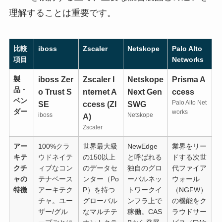
理解することは重要です。
比較
iboss
Zscaler
Netskope
Palo Alto
項目
Networks
製
iboss Zer
Zscaler I
Netskope
Prisma A
品・
o Trust S
nternet A
Next Gen
ccess
ベン
Palo Alto Net
SE
ccess (ZI
SWG
ダー
works
iboss
Netskope
A)
Zscaler
アー
100%クラ
世界最大級
NewEdge
業界をリー
キテ
ウドネイテ
の150以上
と呼ばれる
ドする次世
クチ
ィブなコン
のデータセ
独自のグロ
代ファイア
ャの
テナベース
ンター（Po
ーバルネッ
ウォール
特徴
アーキテク
P）を持つ
トワークイ
（NGFW）
チャ。ユー
グローバル
ンフラ上で
の機能をク
ザー/グル
なマルチテ
稼働。CAS
ラウドサー