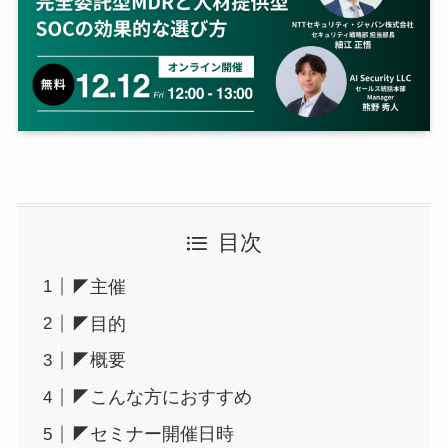
目次
◤主催
◤目的
◤概要
◤こんな方におすすめ
◤セミナー開催日時