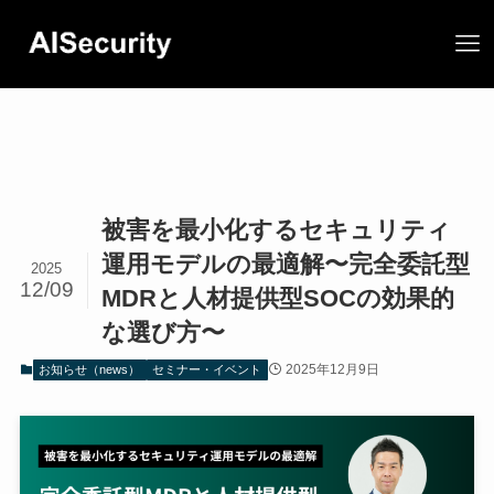
被害を最小化するセキュリティ
運用モデルの最適解〜完全委託型
2025
12/09
MDRと人材提供型SOCの効果的
な選び方〜
2025年12月9日
お知らせ（news）
セミナー・イベント