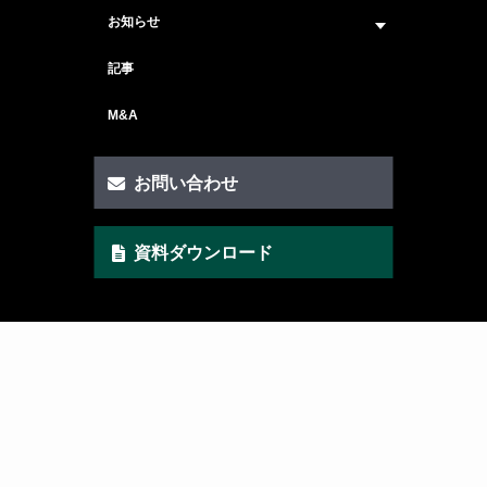
ビジョン・ミッション
サービス紹介 トップ
お知らせ
会社概要
セキュリティコンサルティング
ニュース トップ
記事
メンバー紹介
戦略コンサルティング
#ニュース
M&A
セキュリティ人材マッチングサービス
#セミナー・イベント
セキュリティ顧問サービス
お問い合わせ
脆弱性診断サービス
資料ダウンロード
AI Securityサービス
CSIRT構築サービス
クイックAIリスクアセスメント支援
ゼロトラスト・セキュリティ支援
SCS評価取得支援
個人情報保護方針
情報セキュリティ方針
© 2025 AIセキュリティ All Rights Reserved.