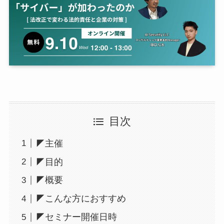
目次
◤主催
◤目的
◤概要
◤こんな方におすすめ
◤セミナー開催日時