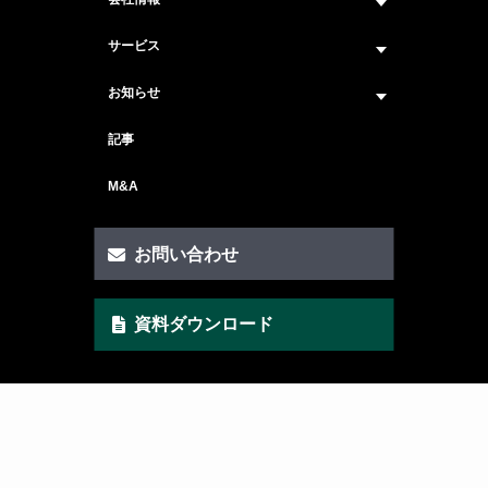
企業情報トップ
サービス
ビジョン・ミッション
サービス紹介 トップ
お知らせ
会社概要
セキュリティコンサルティング
ニュース トップ
記事
メンバー紹介
戦略コンサルティング
#ニュース
M&A
セキュリティ人材マッチングサービス
#セミナー・イベント
セキュリティ顧問サービス
お問い合わせ
脆弱性診断サービス
資料ダウンロード
AI Securityサービス
CSIRT構築サービス
クイックAIリスクアセスメント支援
ゼロトラスト・セキュリティ支援