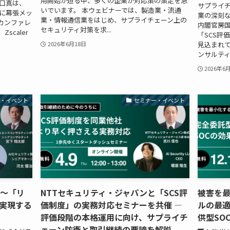
用開始が迫る中、多くの企業が対応策の策定を急
口真は、
サプライ
いでいます。 本ウェビナーでは、製造業・流通
金）に幕張メッ
業の深刻
業・情報通信業をはじめ、サプライチェーン上の
カンファレ
内閣官房
セキュリティ対策を求...
Zscaler
「SCS評
見込まれ
2026年6月18日
ンサルティ
2026年6
ー・イベント
セミナー・イベント
 〜「リ
NTTセキュリティ・ジャパンと「SCS評
被害を
実現する
価制度」の実務対応セミナーを共催 ―
ルの最適
評価段階の本格運用に向け、サプライチ
供型SO
ェーン防衛と取引継続の要諦を解説