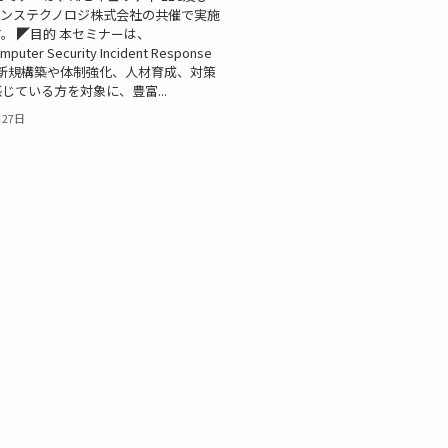
バンステクノロジ株式会社の共催で実施
。 ◤目的 本セミナーは、
puter Security Incident Response
の新規構築や体制強化、人材育成、対策
じている方を対象に、豊富...
月27日