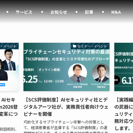
サービス
お知らせ
記事
M&A
ー・イベント
セミナー・イベント
】AIセキ
【SCS評価制度】AIセキュリティ社とデ
【実践編
n2026登
ジタルアーツ社が、実務責任者向けウェ
の武器に
変革につ
ビナーを開催
ュリテ
務対応ウ
巧妙化するサプライチェーン攻撃への対策とし
します。
て、経済産業省が主導する「SCS評価制度」の運
 前田和則、