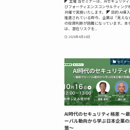
◤ 主催 当セミナーは、AIセキュリテ
びフォーティエンスコンサルティング
共催で実施いたします。 ◤ 目的 AI導
推進されている昨今、企業は「見えな
の投資判断が困難になっています。本
は、潜在リスクを...
2026年4月14日
セミナ
AI時代のセキュリティ格差 ～
ーバル動向から学ぶ日本企業の
策～