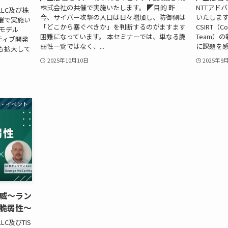
株式会社の共催で実施いたします。 ◤目的 昨
NTTアド
LC及び株
今、サイバー攻撃の入口は日々増加し、防御側は
いたします
催で実施い
「どこから塞ぐべきか」を判断するのがますます
CSIRT（Com
語モデル
困難になっています。 本セミナーでは、単なる脆
Team）
ティブ開発
弱性一覧ではなく、...
に課題を感
も拡大して
2025年10月10日
2025年9
ー・イベント
威～ラン
脆弱性～
C及びTIS