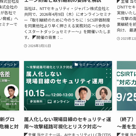
ィ株式会社及
◤主催 当
株式会社の
びNTTセ
当社は、NTTセキュリティ・ジャパン株式会社と
入が各社で
実施いたし
共同で、2026年4月9日（木）にオンラインセミナ
い脅威」へ
ー攻撃の
ー『取引継続のために今のうちに：SCS評価制度
セミナーで
業継続を
を同業他社より早く押さえる実務対応 〜1歩先ゆ
向け、 最適
くスタートダッシュセミナー〜』を開催いたしま
す。 ◤開催の背景：...
2025年1
2026年3月31日
ー・イベント
セミナー・イベント
最新グロ
属人化しない現場目線のセキュリティ運
（終了）
危機と対
用～攻撃経路可視化とリスク対応～
～差を
◤主催 当セミナーは、AIセキュリティLLC及びTIS
◤主催 当