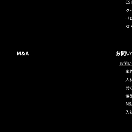
C
ク
ゼ
S
M&A
お問い
お問い
案
人
発
協
M
入