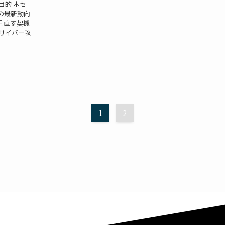
目的 本セ
の最新動向
見直す契機
サイバー攻
1
2