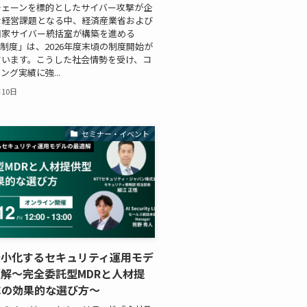
チェーンを標的としたサイバー攻撃が企
な経営課題となる中、経済産業省および
国家サイバー統括室が構築を進める
価制度」は、2026年度末頃の制度開始が
ています。こうした社会情勢を受け、コ
ング実績に強...
月10日
セミナー・イベント
最小化するセキュリティ運用モデ
解〜完全委託型MDRと人材提
Cの効果的な選び方〜