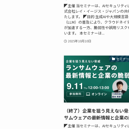
◤主催 当セミナーは、AIセキュリティL
式会社レイ・イージス・ジャパンの共
たします。 ◤目的 生成AIや大規模言
（LLM）の普及により、クラウドネイ
が加速する一方、脆弱性や誤用リスク
います。 本セミナーは...
2025年10月10日
セミナ
（終了）企業を狙う見えない脅
サムウェアの最新情報と企業の
◤主催 当セミナーは、AIセキュリティLL