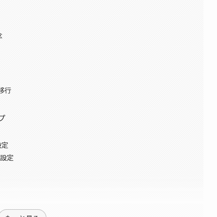
念
移行
プ
設定
携の設定