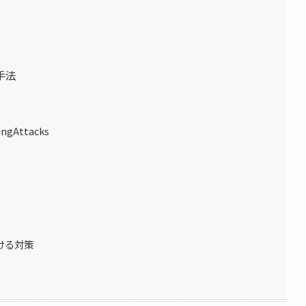
手法
ingAttacks
おける対策