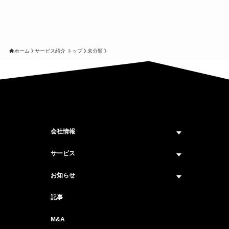
ホーム
サービス紹介 トップ
未分類
会社情報
企業情報トップ
サービス
ビジョン・ミッション
サービス紹介 トップ
お知らせ
会社概要
セキュリティコンサルティング
ニュース トップ
記事
メンバー紹介
戦略コンサルティング
#ニュース
M&A
セキュリティ人材マッチングサービス
#セミナー・イベント