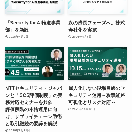
「Security for AI推進事業
次の成長フェーズへ。株式
部」を新設
会社化を実施
2026年4月9日
2026年4月6日
NTTセキュリティ・ジャパ
属人化しない現場目線のセ
ンと「SCS評価制度」の実
キュリティ運用～攻撃経路
務対応セミナーを共催 ―
可視化とリスク対応～
評価段階の本格運用に向
2025年10月10日
け、サプライチェーン防衛
と取引継続の要諦を解説
2026年3月31日