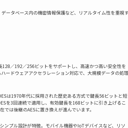
続、データベース内の機密情報保護など、リアルタイム性を重視
長128／192／256ビットをサポートし、高速かつ高い安全性を
によるハードウェアアクセラレーション対応で、大規模データの処
DESは1970年代に採用された歴史ある方式で鍵長56ビットと短
DESを3回連続で適用し、有効鍵長を168ビットに引き上げるこ
在では後継のAESに置き換えが進んでいます。
シンプル設計が特徴。モバイル機器やIoTデバイスなど、リソ