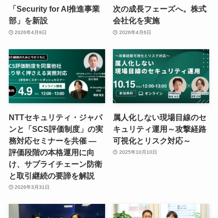
「Security for AI推進事業
次の成長フェーズへ。株式
部」を新設
会社化を実施
2026年4月9日
2026年4月6日
NTTセキュリティ・ジャパ
属人化しない現場目線のセ
ンと「SCS評価制度」の実
キュリティ運用～攻撃経路
務対応セミナーを共催 ―
可視化とリスク対応～
評価段階の本格運用に向
2025年10月10日
け、サプライチェーン防衛
と取引継続の要諦を解説
2026年3月31日