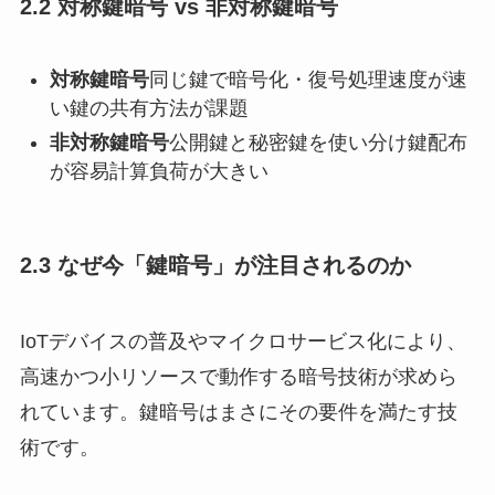
2.2 対称鍵暗号 vs 非対称鍵暗号
対称鍵暗号
同じ鍵で暗号化・復号処理速度が速
い鍵の共有方法が課題
非対称鍵暗号
公開鍵と秘密鍵を使い分け鍵配布
が容易計算負荷が大きい
2.3 なぜ今「鍵暗号」が注目されるのか
IoTデバイスの普及やマイクロサービス化により、
高速かつ小リソースで動作する暗号技術が求めら
れています。鍵暗号はまさにその要件を満たす技
術です。