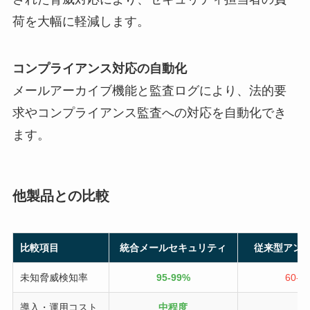
荷を大幅に軽減します。
コンプライアンス対応の自動化
メールアーカイブ機能と監査ログにより、法的要
求やコンプライアンス監査への対応を自動化でき
ます。
他製品との比較
比較項目
統合メールセキュリティ
従来型アン
未知脅威検知率
95-99%
60-7
導入・運用コスト
中程度
低