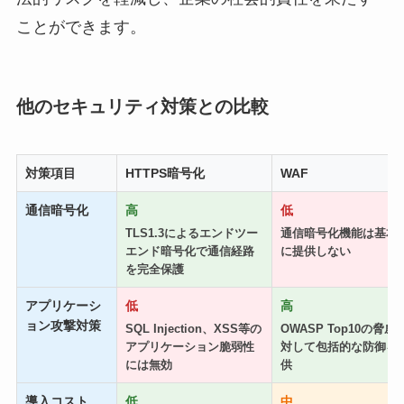
ことができます。
他のセキュリティ対策との比較
対策項目
HTTPS暗号化
WAF
通信暗号化
高
低
TLS1.3によるエンドツー
通信暗号化機能は基本
エンド暗号化で通信経路
に提供しない
を完全保護
アプリケーシ
低
高
ョン攻撃対策
SQL Injection、XSS等の
OWASP Top10の脅威
アプリケーション脆弱性
対して包括的な防御を
には無効
供
導入コスト
低
中