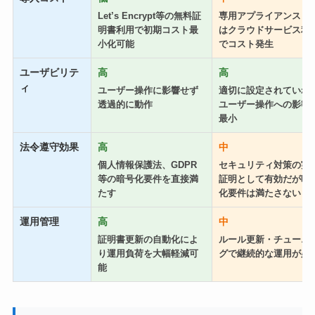
Let’s Encrypt等の無料証
専用アプライアンスま
明書利用で初期コスト最
はクラウドサービス利
小化可能
でコスト発生
ユーザビリテ
高
高
ィ
ユーザー操作に影響せず
適切に設定されていれ
透過的に動作
ユーザー操作への影響
最小
法令遵守効果
高
中
個人情報保護法、GDPR
セキュリティ対策の実
等の暗号化要件を直接満
証明として有効だが暗
たす
化要件は満たさない
運用管理
高
中
証明書更新の自動化によ
ルール更新・チューニ
り運用負荷を大幅軽減可
グで継続的な運用が必
能