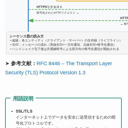
HTTPSリクエスト
暗号化されたHTTPリクエスト →
HT
← 暗
シーケンス図の読み方
• 縦線：各エンティティ（クライアント・サーバー）の生存線（ライフライン）
• 矢印：メッセージの流れ（実線矢印=一方向通信、点線矢印=暗号化通信）
• ハンドシェイク完了後は共通鍵暗号による双方向の暗号化通信が開始される
➤
参考文献：
RFC 8446 – The Transport Layer
Security (TLS) Protocol Version 1.3
用語説明
SSL/TLS
インターネット上でデータを安全に送受信するための暗
号化プロトコルです。