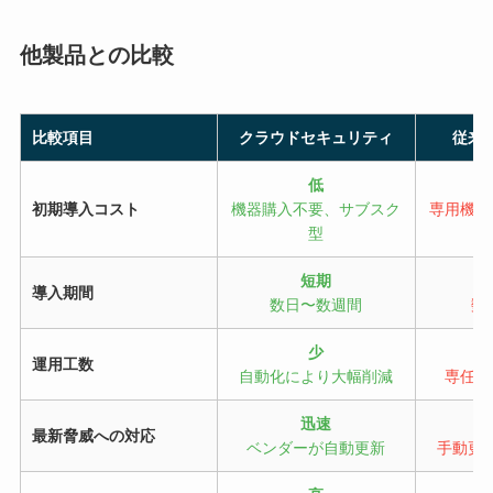
他製品との比較
比較項目
クラウドセキュリティ
従来
低
初期導入コスト
機器購入不要、サブスク
専用機器
型
短期
導入期間
数日〜数週間
数
少
運用工数
自動化により大幅削減
専任エ
迅速
最新脅威への対応
ベンダーが自動更新
手動更