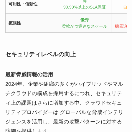
高
可用性・信頼性
99.99%以上のSLA保証
自社
優秀
拡張性
柔軟かつ迅速なスケール
機器追加
セキュリティレベルの向上
最新脅威情報の活用
2024年、企業や組織の多くがハイブリッドやマル
チクラウドの構成を採用するにつれ、セキュリテ
ィ上の課題はさらに増加する中、クラウドセキュ
リティプロバイダーは グローバルな脅威インテリ
ジェンスを活用し、最新の攻撃パターンに対する
防御を提供します。