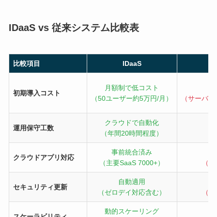
IDaaS vs 従来システム比較表
比較項目
IDaaS
月額制で低コスト
初期導入コスト
（50ユーザー約5万円/月）
（サーバー
クラウドで自動化
運用保守工数
（年間20時間程度）
（
事前統合済み
クラウドアプリ対応
（主要SaaS 7000+）
（A
自動適用
セキュリティ更新
（ゼロデイ対応含む）
（Wi
動的スケーリング
スケーラビリティ