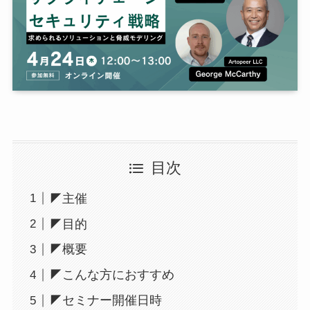
目次
◤主催
◤目的
◤概要
◤こんな方におすすめ
◤セミナー開催日時