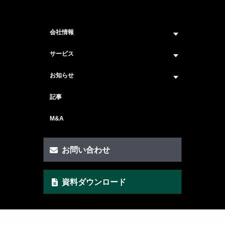
会社情報
企業情報トップ
サービス
ビジョン・ミッション
サービス紹介 トップ
お知らせ
会社概要
セキュリティコンサルティング
ニュース トップ
記事
メンバー紹介
戦略コンサルティング
#ニュース
M&A
セキュリティ人材マッチングサービス
#セミナー・イベント
セキュリティ顧問サービス
お問い合わせ
脆弱性診断サービス
資料ダウンロード
AI Securityサービス
CSIRT構築サービス
クイックAIリスクアセスメント支援