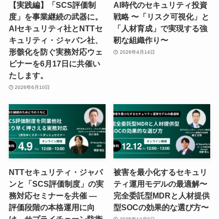
【実践編】「SCS評価制
AI時代のセキュリティ投資
度」を事業継続の武器に。
戦略 〜「リスク可視化」と
AIセキュリティ社とNTTセ
「人材育成」で実現する強
キュリティ・ジャパン社、
靭な組織作り〜
形骸化を防ぐ実務対応ウェ
2026年4月14日
ビナーを6月17日に共催い
たします。
2026年6月10日
NTTセキュリティ・ジャパ
被害を最小化するセキュリ
ンと「SCS評価制度」の実
ティ運用モデルの最適解〜
務対応セミナーを共催 ―
完全委託型MDRと人材提供
評価段階の本格運用に向
型SOCの効果的な選び方〜