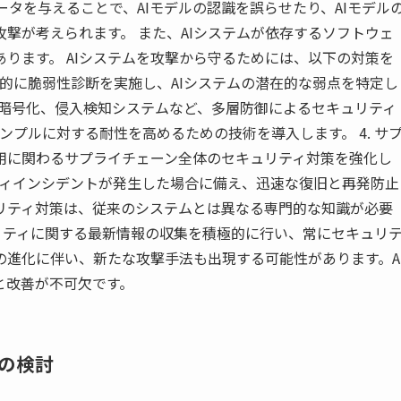
ータを与えることで、AIモデルの認識を誤らせたり、AIモデル
撃が考えられます。 また、AIシステムが依存するソフトウェ
ります。 AIシステムを攻撃から守るためには、以下の対策を
定期的に脆弱性診断を実施し、AIシステムの潜在的な弱点を特定し
御、暗号化、侵入検知システムなど、多層防御によるセキュリティ
サンプルに対する耐性を高めるための技術を導入します。 4. サ
運用に関わるサプライチェーン全体のセキュリティ対策を強化し
リティインシデントが発生した場合に備え、迅速な復旧と再発防止
ュリティ対策は、従来のシステムとは異なる専門的な知識が必要
リティに関する最新情報の収集を積極的に行い、常にセキュリ
術の進化に伴い、新たな攻撃手法も出現する可能性があります。A
と改善が不可欠です。
の検討