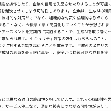
世論を操作したり、企業の信用を失墜させたりすることが可能
報を漏洩させてしまう可能性もあります。 企業は、生成AIの利
、技術的な対策だけでなく、組織的な対策や倫理的な観点から
止まることなく、今後ますます高度化していくことが予想されま
アセスメントを定期的に実施することで、生成AIを取り巻く
が求められます。 セキュリティ対策の強化はもちろんのこと、
スクに対する意識を高めることも重要です。 生成AIの潜在リス
成AIの恩恵を最大限に享受し、安全かつ持続可能な成長を実
ムとは異なる独自の脆弱性を抱えています。これらの脆弱性を
洩、サービス停止など、深刻な被害につながる可能性がありま