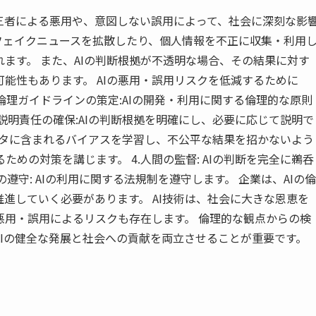
三者による悪用や、意図しない誤用によって、社会に深刻な影
フェイクニュースを拡散したり、個人情報を不正に収集・利用
ます。 また、AIの判断根拠が不透明な場合、その結果に対す
能性もあります。 AIの悪用・誤用リスクを低減するために
I倫理ガイドラインの策定:AIの開発・利用に関する倫理的な原則
と説明責任の確保:AIの判断根拠を明確にし、必要に応じて説明で
習データに含まれるバイアスを学習し、不公平な結果を招かないよう
めの対策を講じます。 4.人間の監督: AIの判断を完全に鵜呑
の遵守: AIの利用に関する法規制を遵守します。 企業は、AIの倫
推進していく必要があります。 AI技術は、社会に大きな恩恵を
悪用・誤用によるリスクも存在します。 倫理的な観点からの検
Iの健全な発展と社会への貢献を両立させることが重要です。