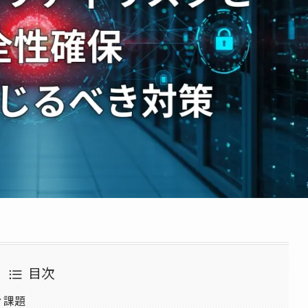
目次
ィ課題