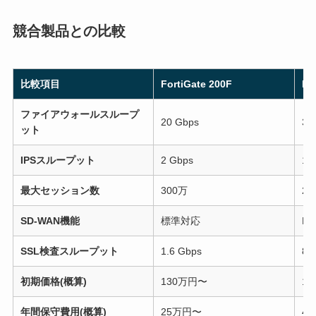
競合製品との比較
比較項目
FortiGate 200F
Pa
ファイアウォールスループ
20 Gbps
3.
ット
IPSスループット
2 Gbps
1.
最大セッション数
300万
20
SD-WAN機能
標準対応
Pr
SSL検査スループット
1.6 Gbps
89
初期価格(概算)
130万円〜
1
年間保守費用(概算)
25万円〜
4