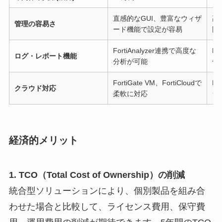
直感的なGUI、豊富なウィザ
高
管理の容易さ
ード機能で設定が容易
門
FortiAnalyzer連携で高度な
P
ログ・レポート機能
分析が可能
化
FortiGate VM、FortiCloudで
Pr
クラウド対応
柔軟に対応
ラ
経済的メリット
1. TCO（Total Cost of Ownership）の削減
統合型ソリューションにより、個別製品を組み合
わせた場合と比較して、ライセンス費用、保守費