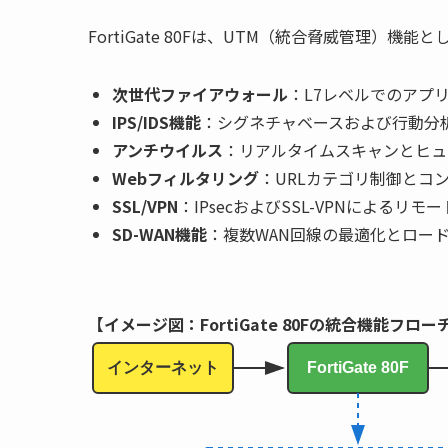
FortiGate 80Fは、UTM（統合脅威管理）
次世代ファイアウォール
：L7レベルでのアプ
IPS/IDS機能
：シグネチャベースおよび行動分
アンチウイルス
：リアルタイムスキャンとヒュ
Webフィルタリング
：URLカテゴリ制御とコ
SSL/VPN
：IPsecおよびSSL-VPNによるリモ
SD-WAN機能
：複数WAN回線の最適化とロー
【イメージ図：FortiGate 80Fの統合機能フロ
インターネット
FortiGate 80F