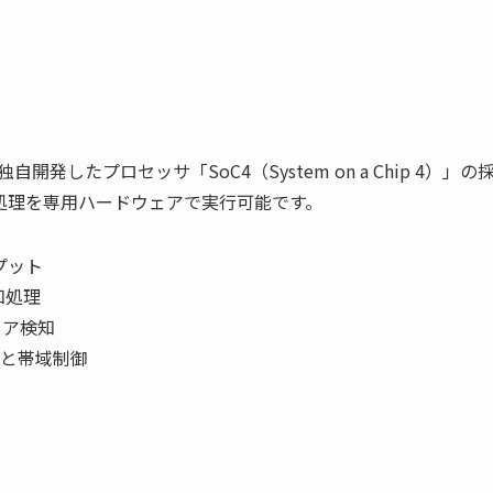
が独自開発したプロセッサ「SoC4（System on a Chip 4）」の
の処理を専用ハードウェアで実行可能です。
プット
知処理
ェア検知
と帯域制御