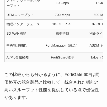
ファイアウォールスル
10 Gbps
1 Gbps
ープット
UTMスループット
700 Mbps
300 Mbp
物理インターフェース
10x GE RJ45
8x GE RJ
SD-WAN機能
標準搭載
別途ライセ
中央管理機能
FortiManager（統合）
ASDM（個
AI/ML脅威検知
FortiGuard標準
Talos（
この比較からも分かるように、FortiGate 60Fは同
価格帯の競合製品と比較して、統合された機能と
高いスループット性能を提供している点で優位性
があります。