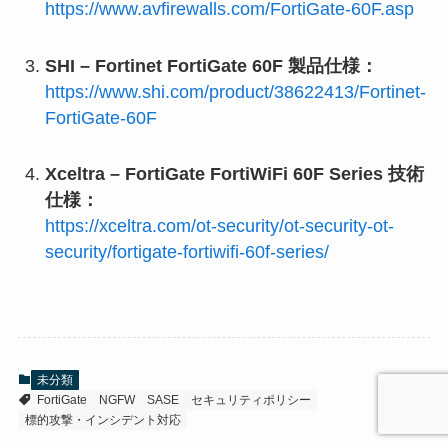
https://www.avfirewalls.com/FortiGate-60F.asp
SHI – Fortinet FortiGate 60F 製品仕様：
https://www.shi.com/product/38622413/Fortinet-
FortiGate-60F
Xceltra – FortiGate FortiWiFi 60F Series 技術
仕様：
https://xceltra.com/ot-security/ot-security-ot-
security/fortigate-fortiwifi-60f-series/
未分類
FortiGate
NGFW
SASE
セキュリティポリシー
標的攻撃・インシデント対応