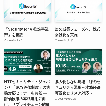
「Security for AI推進事業
次の成長フェーズへ。株式
部」を新設
会社化を実施
2026年4月9日
2026年4月6日
NTTセキュリティ・ジャパ
属人化しない現場目線のセ
ンと「SCS評価制度」の実
キュリティ運用～攻撃経路
務対応セミナーを共催 ―
可視化とリスク対応～
評価段階の本格運用に向
2025年10月10日
け、サプライチェーン防衛