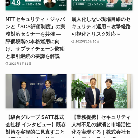
NTTセキュリティ・ジャパ
属人化しない現場目線のセ
ンと「SCS評価制度」の実
キュリティ運用～攻撃経路
務対応セミナーを共催 ―
可視化とリスク対応～
評価段階の本格運用に向
2025年10月10日
け、サプライチェーン防衛
と取引継続の要諦を解説
2026年3月31日
【駿台グループ SATT株式
【業務提携】セキュリティ
会社様 インタビュー】既存
人材不足の解消と市場活性
対策を客観的に見直すこと
化を実現する｜株式会社セ