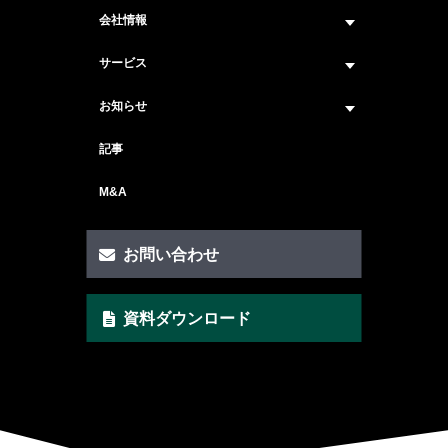
会社情報
企業情報トップ
サービス
ビジョン・ミッション
サービス紹介 トップ
お知らせ
会社概要
セキュリティコンサルティング
ニュース トップ
記事
メンバー紹介
戦略コンサルティング
#ニュース
M&A
セキュリティ人材マッチングサービス
#セミナー・イベント
セキュリティ顧問サービス
お問い合わせ
脆弱性診断サービス
資料ダウンロード
AI Securityサービス
CSIRT構築サービス
クイックAIリスクアセスメント支援
ゼロトラスト・セキュリティ支援