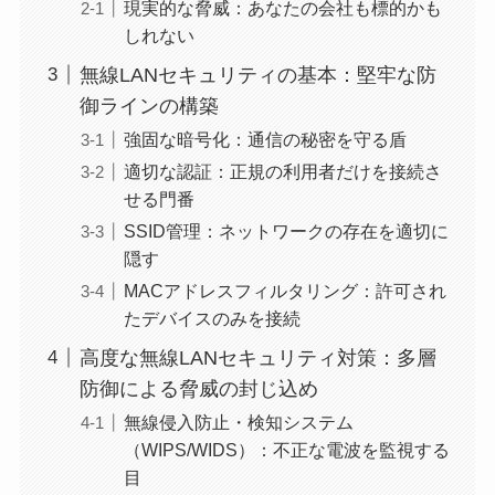
現実的な脅威：あなたの会社も標的かも
しれない
無線LANセキュリティの基本：堅牢な防
御ラインの構築
強固な暗号化：通信の秘密を守る盾
適切な認証：正規の利用者だけを接続さ
せる門番
SSID管理：ネットワークの存在を適切に
隠す
MACアドレスフィルタリング：許可され
たデバイスのみを接続
高度な無線LANセキュリティ対策：多層
防御による脅威の封じ込め
無線侵入防止・検知システム
（WIPS/WIDS）：不正な電波を監視する
目