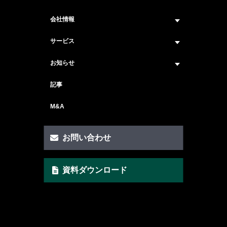
会社情報
企業情報トップ
サービス
ビジョン・ミッション
サービス紹介 トップ
お知らせ
会社概要
セキュリティコンサルティング
ニュース トップ
記事
メンバー紹介
戦略コンサルティング
#ニュース
M&A
セキュリティ人材マッチングサービス
#セミナー・イベント
セキュリティ顧問サービス
お問い合わせ
脆弱性診断サービス
資料ダウンロード
AI Securityサービス
CSIRT構築サービス
クイックAIリスクアセスメント支援