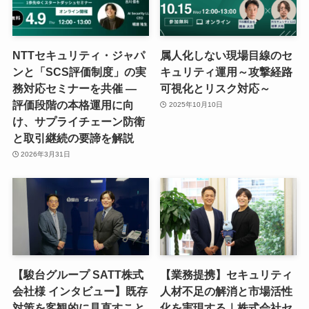
NTTセキュリティ・ジャパ
属人化しない現場目線のセ
ンと「SCS評価制度」の実
キュリティ運用～攻撃経路
務対応セミナーを共催 ―
可視化とリスク対応～
評価段階の本格運用に向
2025年10月10日
け、サプライチェーン防衛
と取引継続の要諦を解説
2026年3月31日
【駿台グループ SATT株式
【業務提携】セキュリティ
会社様 インタビュー】既存
人材不足の解消と市場活性
対策を客観的に見直すこと
化を実現する｜株式会社セ