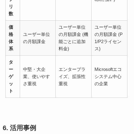
リ
数
価
ユーザー単位
ユーザー単位
格
ユーザー単位
の月額課金 (機
の月額課金 (P
体
の月額課金
能ごとに追加
1/P2ライセン
系
料金)
ス)
タ
ー
中堅・大企
エンタープラ
Microsoftエコ
ゲ
業、使いやす
イズ、拡張性
システム中心
ッ
さ重視
重視
の企業
ト
6. 活用事例