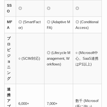
SS
◎
◎
◎
O
MF
◎ (SmartFact
◎ (Adaptive M
◎ (Conditional
A
or)
FA)
Access)
プ
ロ
ビ
◎ (Lifecycle M
○ (Microsoft中
ジ
○ (SCIM対応)
anagement, W
心。SaaS連携
ョ
orkflows)
はP1以上)
ニ
ン
グ
連
携
ア
数千 (Microsof
6,000+
7,000+
プ
t系に強い)