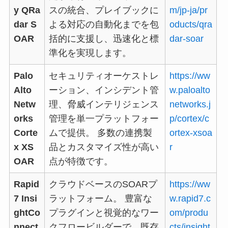
y QRa
スの統合、プレイブックに
m/jp-ja/pr
dar S
よる対応の自動化までを包
oducts/qra
OAR
括的に支援し、迅速化と標
dar-soar
準化を実現します。
Palo
セキュリティオーケストレ
https://ww
Alto
ーション、インシデント管
w.paloalto
Netw
理、脅威インテリジェンス
networks.j
orks
管理を単一プラットフォー
p/cortex/c
Corte
ムで提供。 多数の連携製
ortex-xsoa
x XS
品とカスタマイズ性が高い
r
OAR
点が特徴です。
Rapid
クラウドベースのSOARプ
https://ww
7 Insi
ラットフォーム。 豊富な
w.rapid7.c
ghtCo
プラグインと視覚的なワー
om/produ
nnect
クフロービルダーで、既存
cts/insight