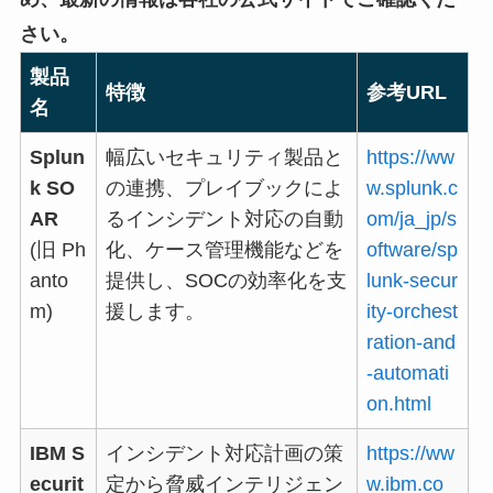
さい。
製品
特徴
参考URL
名
Splun
幅広いセキュリティ製品と
https://ww
k SO
の連携、プレイブックによ
w.splunk.c
AR
るインシデント対応の自動
om/ja_jp/s
(旧 Ph
化、ケース管理機能などを
oftware/sp
anto
提供し、SOCの効率化を支
lunk-secur
m)
援します。
ity-orchest
ration-and
-automati
on.html
IBM S
インシデント対応計画の策
https://ww
ecurit
定から脅威インテリジェン
w.ibm.co