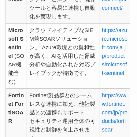
ツールと容易に連携し自動
connect/
化を実現します。
Micro
クラウドネイティブなSIE
https://azu
soft S
M兼SOARソリューショ
re.microso
entin
ン。 Azure環境との親和性
ft.com/ja-j
el
(SO
が高く、AIを活用した脅威
p/product
AR機
分析や自動化された対応プ
s/microsof
能含
レイブックが特徴です。
t-sentinel
む)
Fortin
Fortinet製品群とのシーム
https://ww
et For
レスな連携に加え、他社製
w.fortinet.
tiSOA
品との連携もサポート。
com/jp/pro
R
セキュリティ運用全体の可
ducts/forti
視性と制御を向上させま
soar