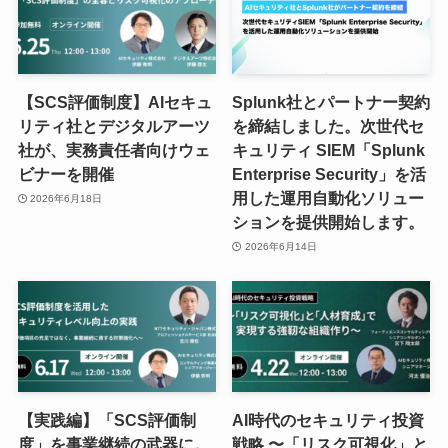
【SCS評価制度】AIセキュ
Splunk社とパートナー契約
リティ社とデジタルアーツ
を締結しました。次世代セ
社が、実務責任者向けウェ
キュリティ SIEM「Splunk
ビナーを開催
Enterprise Security」を活
用した運用自動化ソリュー
2026年6月18日
ションを提供開始します。
2026年6月14日
【実践編】「SCS評価制
AI時代のセキュリティ投資
度」を事業継続の武器に。
戦略 〜「リスク可視化」と