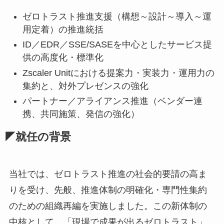
ゼロトラスト推進支援（構想～設計～導入～運
用定着）の推進統括
ID／EDR／SSE/SASEを中心としたサービス提
供の高度化・標準化
Zscaler Unitにおける提案力・実装力・運用力の
集約と、対外プレゼンスの強化
パートナー／アライアンス推進（ベンダー連
携、共同施策、発信の強化）
◤就任の背景
当社では、ゼロトラスト推進の社会的要請の高ま
りを受け、先般、推進体制の明確化・専門性集約
のための組織再編を実施しました。この新体制の
中核として、「現場で成果が出るゼロトラスト」