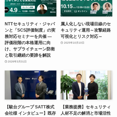
NTTセキュリティ・ジャパ
属人化しない現場目線のセ
ンと「SCS評価制度」の実
キュリティ運用～攻撃経路
務対応セミナーを共催 ―
可視化とリスク対応～
評価段階の本格運用に向
2025年10月10日
け、サプライチェーン防衛
と取引継続の要諦を解説
2026年3月31日
【駿台グループ SATT株式
【業務提携】セキュリティ
会社様 インタビュー】既存
人材不足の解消と市場活性