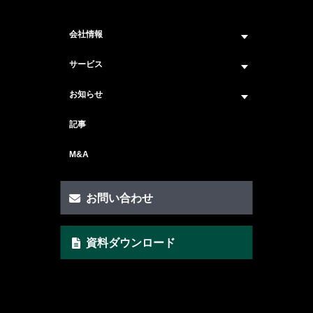
会社情報
企業情報トップ
サービス
ビジョン・ミッション
サービス紹介 トップ
お知らせ
会社概要
セキュリティコンサルティング
ニュース トップ
記事
メンバー紹介
戦略コンサルティング
#ニュース
M&A
セキュリティ人材マッチングサービス
#セミナー・イベント
セキュリティ顧問サービス
お問い合わせ
脆弱性診断サービス
資料ダウンロード
AI Securityサービス
CSIRT構築サービス
クイックAIリスクアセスメント支援