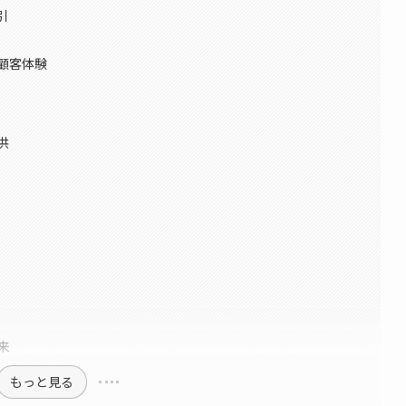
引
顧客体験
供
来
もっと見る