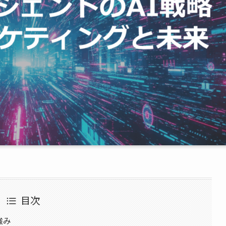
目次
強み