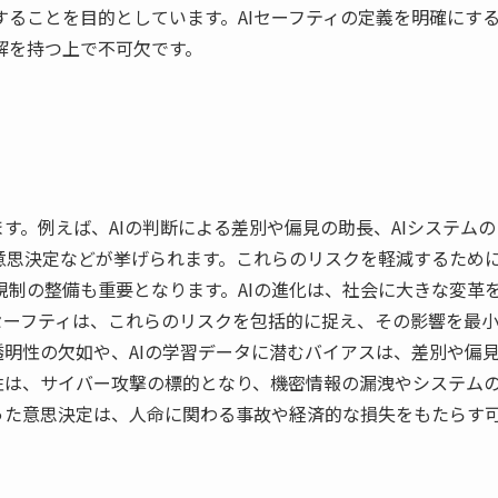
ることを目的としています。AIセーフティの定義を明確にす
解を持つ上で不可欠です。
す。例えば、AIの判断による差別や偏見の助長、AIシステムの
意思決定などが挙げられます。これらのリスクを軽減するため
制の整備も重要となります。AIの進化は、社会に大きな変革
セーフティは、これらのリスクを包括的に捉え、その影響を最
透明性の欠如や、AIの学習データに潜むバイアスは、差別や偏
性は、サイバー攻撃の標的となり、機密情報の漏洩やシステム
った意思決定は、人命に関わる事故や経済的な損失をもたらす