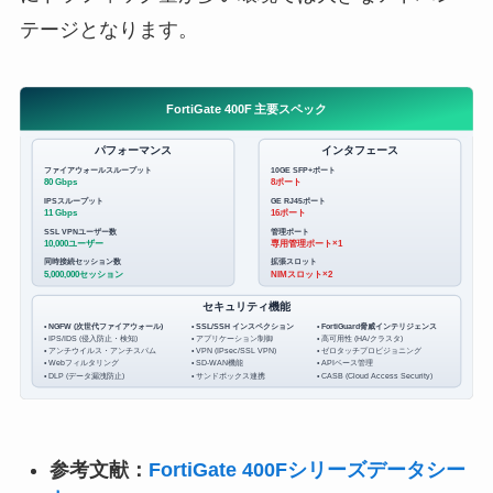
テージとなります。
FortiGate 400F 主要スペック
パフォーマンス
インタフェース
ファイアウォールスループット
10GE SFP+ポート
80 Gbps
8ポート
IPSスループット
GE RJ45ポート
11 Gbps
16ポート
SSL VPNユーザー数
管理ポート
10,000ユーザー
専用管理ポート×1
同時接続セッション数
拡張スロット
5,000,000セッション
NIMスロット×2
セキュリティ機能
• NGFW (次世代ファイアウォール)
• SSL/SSH インスペクション
• FortiGuard脅威インテリジェンス
• IPS/IDS (侵入防止・検知)
• アプリケーション制御
• 高可用性 (HA/クラスタ)
• アンチウイルス・アンチスパム
• VPN (IPsec/SSL VPN)
• ゼロタッチプロビジョニング
• Webフィルタリング
• SD-WAN機能
• APIベース管理
• DLP (データ漏洩防止)
• サンドボックス連携
• CASB (Cloud Access Security)
参考文献：
FortiGate 400Fシリーズデータシー