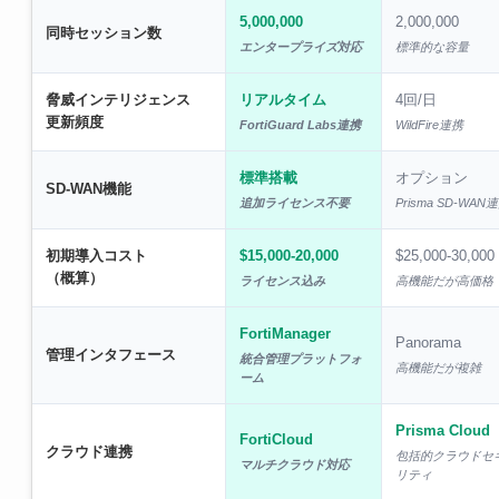
5,000,000
2,000,000
同時セッション数
エンタープライズ対応
標準的な容量
脅威インテリジェンス
リアルタイム
4回/日
更新頻度
FortiGuard Labs連携
WildFire連携
標準搭載
オプション
SD-WAN機能
追加ライセンス不要
Prisma SD-WAN
初期導入コスト
$15,000-20,000
$25,000-30,000
（概算）
ライセンス込み
高機能だが高価格
FortiManager
Panorama
管理インタフェース
統合管理プラットフォ
高機能だが複雑
ーム
Prisma Cloud
FortiCloud
クラウド連携
包括的クラウドセ
マルチクラウド対応
リティ