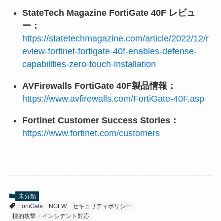
StateTech Magazine FortiGate 40F レビュ
ー：
https://statetechmagazine.com/article/2022/12/r
eview-fortinet-fortigate-40f-enables-defense-
capabilities-zero-touch-installation
AVFirewalls FortiGate 40F製品情報：
https://www.avfirewalls.com/FortiGate-40F.asp
Fortinet Customer Success Stories：
https://www.fortinet.com/customers
未分類
FortiGate
NGFW
セキュリティポリシー
標的攻撃・インシデント対応