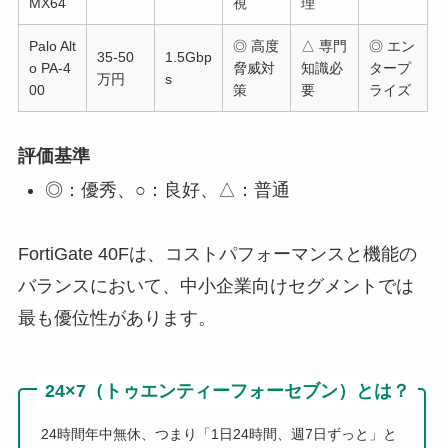
MX64
視
理
Palo Alt
◎ 高度
△ 専門
◎ エン
35-50
1.5Gbp
o PA-4
脅威対
知識必
タープ
万円
s
00
策
要
ライズ
評価基準
◎：優秀、○：良好、△：普通
FortiGate 40Fは、コストパフォーマンスと機能の
バランスにおいて、中小企業向けセグメントでは
最も優位性があります。
24×7（トゥエンティーフォーセブン）とは？
24時間年中無休、つまり「1日24時間、週7日ずっと」と