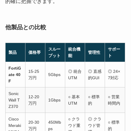
的確に把握できます。
他製品との比較
スルー
統合機
サポー
製品
価格帯
管理性
プット
能
ト
FortiG
15-25
◎ 統合
◎ 直感
◎ 24×
ate 40
5Gbps
万円
UTM
的GUI
7対応
F
Sonic
12-20
○ 基本
○ 標準
○ 営業
Wall T
1Gbps
万円
UTM
的
時間内
Z370
Cisco
○ クラ
◎ クラ
20-30
450Mb
○ 標準
Meraki
ウド重
ウド管
万円
ps
的