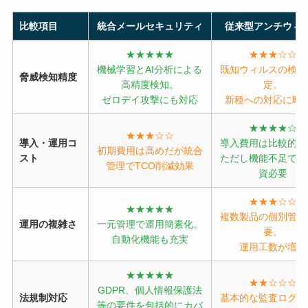
比較項目
統合メールセキュリティ
従来型アンチウィ
★★★★★
★★★☆☆
機械学習とAI分析による
既知ウィルスの検知
脅威検知精度
高精度検知。
定。
ゼロデイ攻撃にも対応
新種への対応に時
★★★★☆
★★★☆☆
導入・運用コ
導入費用は比較的安
初期費用は高めだが統合
スト
ただし機能不足で追
管理でTCO削減効果
資必要
★★★☆☆
★★★★★
複数製品の個別管理
運用の複雑さ
一元管理で運用簡素化。
要。
自動化機能も充実
運用工数が増大
★★★★★
★★☆☆☆
GDPR、個人情報保護法
法規制対応
基本的な監査ログの
等の要件を包括的にカバ