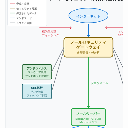
脅威・攻撃
セキュリティ対策
保護されたデータ
インターネット
エンドユーザー
システム連携
標的型攻撃
マルウ
フィッシング
BEC攻
メールセキュリティ
ゲートウェイ
多層防御・AI分析
アンチウィルス
マルウェア検知
サンドボックス解析
安全なメール
URL解析
リンク検査
フィッシング判定
メールサーバー
Exchange / G Suite
Microsoft 365