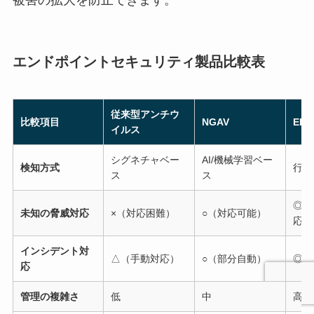
エンドポイントセキュリティ製品比較表
従来型アンチウ
比較項目
NGAV
EDR
イルス
シグネチャベー
AI/機械学習ベー
検知方式
行動
ス
ス
◎（
未知の脅威対応
×（対応困難）
○（対応可能）
応）
インシデント対
△（手動対応）
○（部分自動）
◎（
応
管理の複雑さ
低
中
高