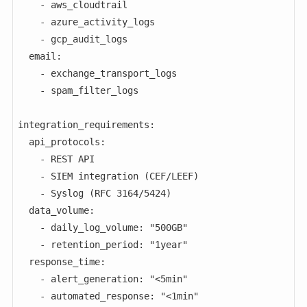
    - aws_cloudtrail

    - azure_activity_logs

    - gcp_audit_logs

  email:

    - exchange_transport_logs

    - spam_filter_logs

integration_requirements:

  api_protocols:

    - REST API

    - SIEM integration (CEF/LEEF)

    - Syslog (RFC 3164/5424)

  data_volume:

    - daily_log_volume: "500GB"

    - retention_period: "1year"

  response_time:

    - alert_generation: "<5min"

    - automated_response: "<1min"