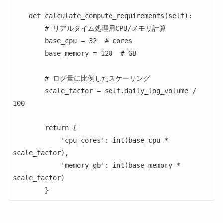
    def calculate_compute_requirements(self):

        # リアルタイム処理用CPU/メモリ計算

        base_cpu = 32  # cores

        base_memory = 128  # GB

        # ログ量に比例したスケーリング

        scale_factor = self.daily_log_volume / 
100

        return {

            'cpu_cores': int(base_cpu * 
scale_factor),

            'memory_gb': int(base_memory * 
scale_factor)

        }