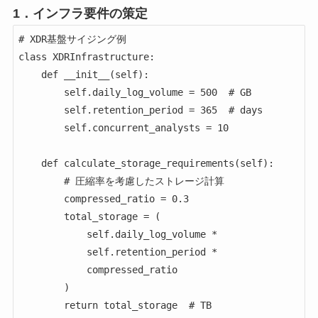
1．インフラ要件の策定
# XDR基盤サイジング例

class XDRInfrastructure:

    def __init__(self):

        self.daily_log_volume = 500  # GB

        self.retention_period = 365  # days

        self.concurrent_analysts = 10

    def calculate_storage_requirements(self):

        # 圧縮率を考慮したストレージ計算

        compressed_ratio = 0.3

        total_storage = (

            self.daily_log_volume * 

            self.retention_period * 

            compressed_ratio

        )

        return total_storage  # TB
