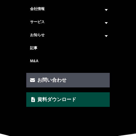
会社情報
企業情報トップ
サービス
ビジョン・ミッション
サービス紹介 トップ
お知らせ
会社概要
セキュリティコンサルティング
ニュース トップ
記事
メンバー紹介
戦略コンサルティング
#ニュース
M&A
セキュリティ人材マッチングサービス
#セミナー・イベント
セキュリティ顧問サービス
お問い合わせ
脆弱性診断サービス
資料ダウンロード
AI Securityサービス
CSIRT構築サービス
クイックAIリスクアセスメント支援
ゼロトラスト・セキュリティ支援