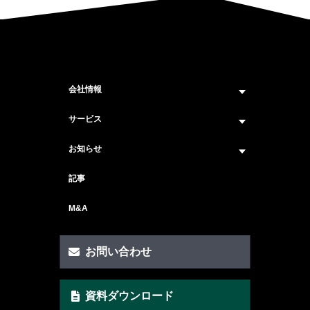
会社情報
企業情報トップ
サービス
ビジョン・ミッション
サービス紹介 トップ
お知らせ
会社概要
セキュリティコンサルティング
ニュース トップ
記事
メンバー紹介
戦略コンサルティング
#ニュース
M&A
セキュリティ人材マッチングサービス
#セミナー・イベント
セキュリティ顧問サービス
お問い合わせ
脆弱性診断サービス
資料ダウンロード
AI Securityサービス