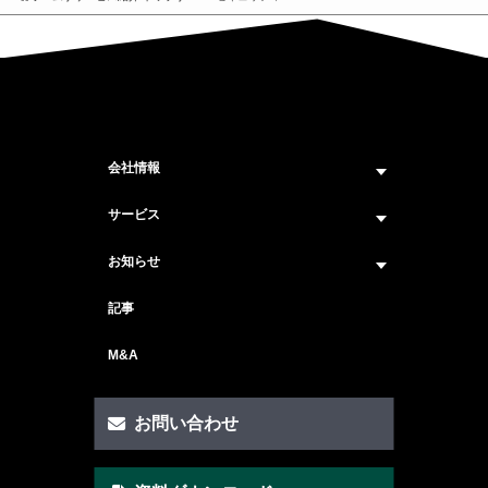
会社情報
企業情報トップ
サービス
ビジョン・ミッション
サービス紹介 トップ
お知らせ
会社概要
セキュリティコンサルティング
ニュース トップ
記事
メンバー紹介
戦略コンサルティング
#ニュース
M&A
セキュリティ人材マッチングサービス
#セミナー・イベント
セキュリティ顧問サービス
お問い合わせ
脆弱性診断サービス