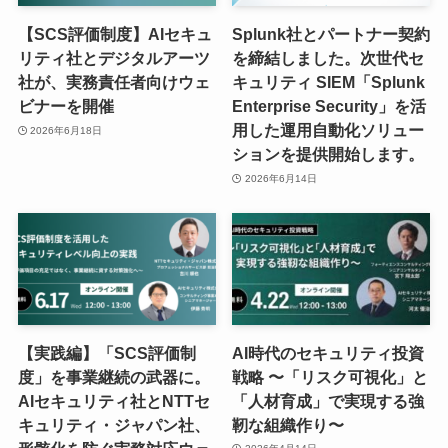
【SCS評価制度】AIセキュ
Splunk社とパートナー契約
リティ社とデジタルアーツ
を締結しました。次世代セ
社が、実務責任者向けウェ
キュリティ SIEM「Splunk
ビナーを開催
Enterprise Security」を活
用した運用自動化ソリュー
2026年6月18日
ションを提供開始します。
2026年6月14日
【実践編】「SCS評価制
AI時代のセキュリティ投資
度」を事業継続の武器に。
戦略 〜「リスク可視化」と
AIセキュリティ社とNTTセ
「人材育成」で実現する強
キュリティ・ジャパン社、
靭な組織作り〜