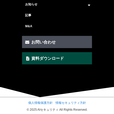
サービス紹介 トップ
お知らせ
会社概要
セキュリティコンサルティング
ニュース トップ
記事
メンバー紹介
戦略コンサルティング
#ニュース
M&A
セキュリティ人材マッチングサービス
#セミナー・イベント
セキュリティ顧問サービス
お問い合わせ
脆弱性診断サービス
資料ダウンロード
AI Securityサービス
CSIRT構築サービス
クイックAIリスクアセスメント支援
ゼロトラスト・セキュリティ支援
SCS評価取得支援
個人情報保護方針
情報セキュリティ方針
© 2025 AIセキュリティ All Rights Reserved.